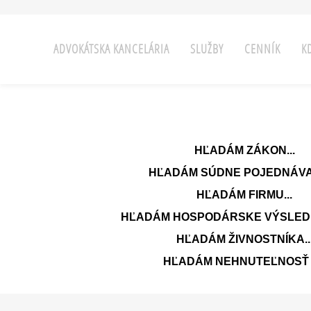
ADVOKÁTSKA KANCELÁRIA
SLUŽBY
CENNÍK
K
HĽADÁM ZÁKON...
HĽADÁM SÚDNE POJEDNÁVAN
HĽADÁM FIRMU...
HĽADÁM HOSPODÁRSKE VÝSLEDKY
HĽADÁM ŽIVNOSTNÍKA..
HĽADÁM NEHNUTEĽNOSŤ 