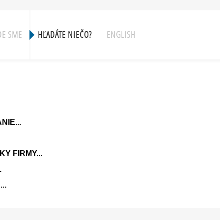
DE SME
HĽADÁTE NIEČO?
ENGLISH
IE...
 FIRMY...
.
...